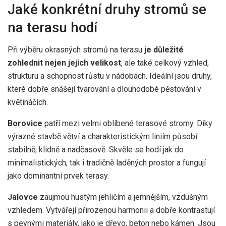
Jaké konkrétní druhy stromů se
na terasu hodí
Při výběru okrasných stromů na terasu
je důležité
zohlednit nejen jejich velikost
, ale také celkový vzhled,
strukturu a schopnost růstu v nádobách. Ideální jsou druhy,
které dobře snášejí tvarování a dlouhodobé pěstování v
květináčích.
Borovice
patří mezi velmi oblíbené terasové stromy. Díky
výrazné stavbě větví a charakteristickým liniím působí
stabilně, klidně a nadčasově. Skvěle se hodí jak do
minimalistických, tak i tradičně laděných prostor a fungují
jako dominantní prvek terasy.
Jalovce
zaujmou hustým jehličím a jemnějším, vzdušným
vzhledem. Vytvářejí přirozenou harmonii a dobře kontrastují
s pevnými materiály, jako je dřevo, beton nebo kámen. Jsou