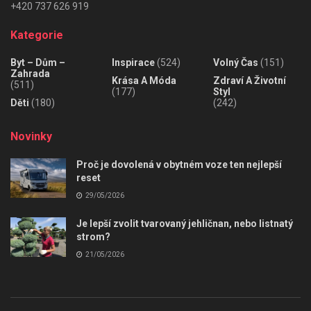
+420 737 626 919
Kategorie
Byt – Dům –
Inspirace
(524)
Volný Čas
(151)
Zahrada
Krása A Móda
Zdraví A Životní
(511)
(177)
Styl
Děti
(180)
(242)
Novinky
Proč je dovolená v obytném voze ten nejlepší
reset
29/05/2026
Je lepší zvolit tvarovaný jehličnan, nebo listnatý
strom?
21/05/2026