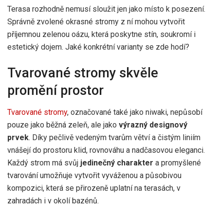
Terasa rozhodně nemusí sloužit jen jako místo k posezení.
Správně zvolené okrasné stromy z ní mohou vytvořit
příjemnou zelenou oázu, která poskytne stín, soukromí i
estetický dojem. Jaké konkrétní varianty se zde hodí?
Tvarované stromy skvěle
promění prostor
Tvarované stromy
, označované také jako niwaki, nepůsobí
pouze jako běžná zeleň, ale jako
výrazný designový
prvek
. Díky pečlivě vedeným tvarům větví a čistým liniím
vnášejí do prostoru klid, rovnováhu a nadčasovou eleganci.
Každý strom má svůj
jedinečný charakter
a promyšlené
tvarování umožňuje vytvořit vyváženou a působivou
kompozici, která se přirozeně uplatní na terasách, v
zahradách i v okolí bazénů.