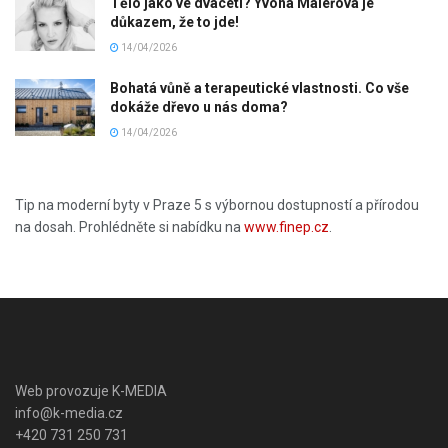
Tělo jako ve dvaceti? Yvona Maléřová je
důkazem, že to jde!
14/04/2026
Bohatá vůně a terapeutické vlastnosti. Co vše
dokáže dřevo u nás doma?
14/04/2026
Tip na moderní byty v Praze 5 s výbornou dostupností a přírodou
na dosah. Prohlédněte si nabídku na
www.finep.cz
.
Web provozuje K-MEDIA
info@k-media.cz
+420 731 250 731