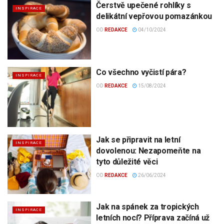
Čerstvě upečené rohlíky s
INSPIRACE
delikátní vepřovou pomazánkou
OD
REDAKCE
04/10/2024
Co všechno vyčistí pára?
INSPIRACE
OD
REDAKCE
15/08/2024
Jak se připravit na letní
INSPIRACE
dovolenou: Nezapomeňte na
tyto důležité věci
OD
REDAKCE
26/06/2024
Jak na spánek za tropických
INSPIRACE
letních nocí? Příprava začíná už