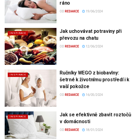
ráno
OD
REDAKCE
19/06/2024
Jak uchovávat potraviny při
INSPIRACE
převozu na chatu
OD
REDAKCE
12/06/2024
Ručníky WEGO z biobavlny:
INSPIRACE
šetrné k životnímu prostředí i k
vaší pokožce
OD
REDAKCE
16/05/2024
Jak se efektivně zbavit roztočů
INSPIRACE
v domácnosti
OD
REDAKCE
18/01/2024