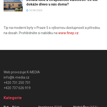
dokáže dřevo u nás doma?
14/04/2026
Tip na moderní byty v Praze 5 s výbornou dostupností a přírodou
na dosah. Prohlédněte si nabídku na
www.finep.cz
.
Web provozuje K-MEDIA
info@k-media.cz
+420 731 250 731
+420 737 626 919
Kategorie