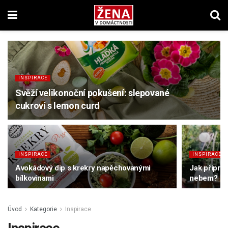
INSPIRACE
Svěží velikonoční pokušení: slepované
cukroví s lemon curd
INSPIRACE
INSPIRACE
Avokádový dip s krekry napěchovanými
Jak připra
bílkovinami
nebem?
Úvod
Kategorie
Inspirace