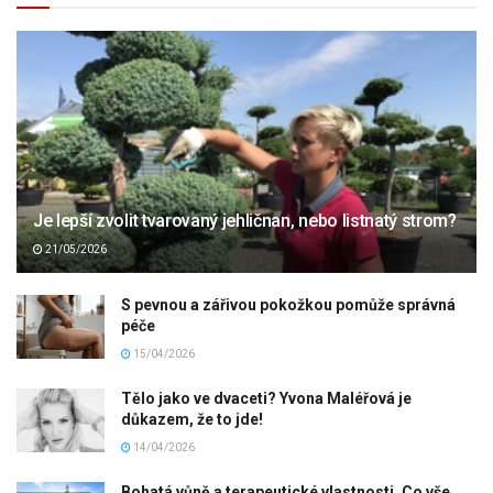
Je lepší zvolit tvarovaný jehličnan, nebo listnatý strom?
21/05/2026
S pevnou a zářivou pokožkou pomůže správná
péče
15/04/2026
Tělo jako ve dvaceti? Yvona Maléřová je
důkazem, že to jde!
14/04/2026
Bohatá vůně a terapeutické vlastnosti. Co vše