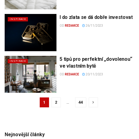
I do zlata se dá dobře investovat
INSPIRACE
OD
REDAKCE
26/11/2023
5 tipů pro perfektní „dovolenou“
INSPIRACE
ve vlastním bytě
OD
REDAKCE
20/11/2023
1
2
…
44
Nejnovější články