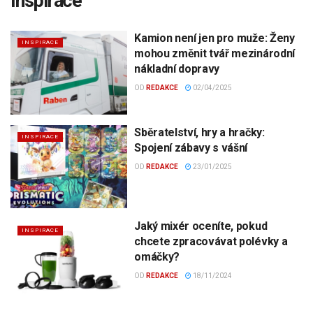
Inspirace
Kamion není jen pro muže: Ženy
INSPIRACE
mohou změnit tvář mezinárodní
nákladní dopravy
OD
REDAKCE
02/04/2025
Sběratelství, hry a hračky:
INSPIRACE
Spojení zábavy s vášní
OD
REDAKCE
23/01/2025
Jaký mixér oceníte, pokud
INSPIRACE
chcete zpracovávat polévky a
omáčky?
OD
REDAKCE
18/11/2024